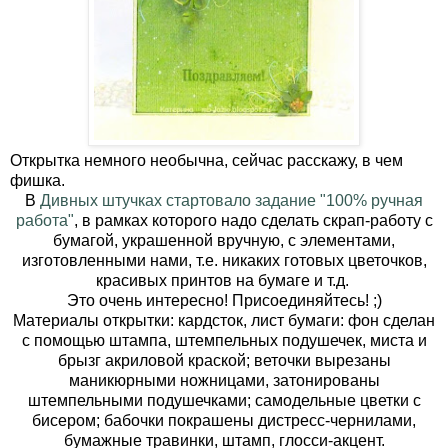
Открытка немного необычна, сейчас расскажу, в чем
фишка.
В
Дивных штучках стартовало задание "100% ручная
работа"
, в рамках которого надо сделать скрап-работу с
бумагой, украшенной вручную, с элементами,
изготовленными нами, т.е. никаких готовых цветочков,
красивых принтов на бумаге и т.д.
Это очень интересно! Присоединяйтесь! ;)
Материалы открытки: кардсток, лист бумаги: фон сделан
с помощью штампа, штемпельных подушечек, миста и
брызг акриловой краской; веточки вырезаны
маникюрными ножницами, затонированы
штемпельными подушечками; самодельные цветки с
бисером; бабочки покрашены дистресс-чернилами,
бумажные травинки, штамп, глосси-акцент.