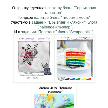
Открытку сделала по
скетчу блога "Т
ерритория
талантов"
.
По яркой
палитре блога "Творим вместе".
Участвую в
задании "Брызгинг и кляксинг" блога
"C
hallenge-km-shop"
.
И в
задании "Полетели" блога "Scrapogoliki".